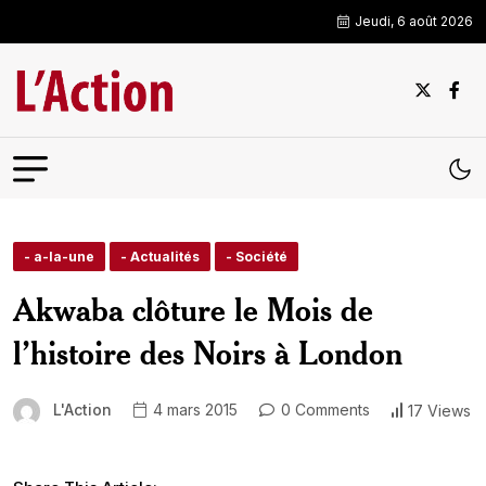
Jeudi, 6 août 2026
- a-la-une
- Actualités
- Société
Akwaba clôture le Mois de
l’histoire des Noirs à London
L'Action
4 mars 2015
0 Comments
17 Views