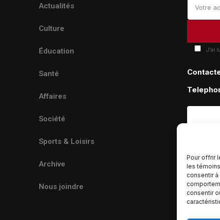
Actualités
Culture
J'ai 
Éducation
Contact
Santé
Telepho
Affaires
Société
Sports & Loisirs
Pour offrir
Archive
les témoins
consentir à
comportemen
Nous joindre
consentir o
caractérist