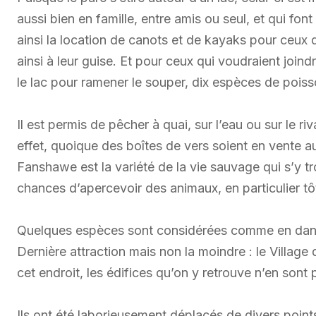
aussi bien en famille, entre amis ou seul, et qui fon
ainsi la location de canots et de kayaks pour ceux q
ainsi à leur guise. Et pour ceux qui voudraient joindre
le lac pour ramener le souper, dix espèces de poisso
Il est permis de pêcher à quai, sur l’eau ou sur le r
effet, quoique des boîtes de vers soient en vente a
Fanshawe est la variété de la vie sauvage qui s’y tr
chances d’apercevoir des animaux, en particulier tôt
Quelques espèces sont considérées comme en danger
Dernière attraction mais non la moindre : le Village d
cet endroit, les édifices qu’on y retrouve n’en sont
Ils ont été laborieusement déplacés de divers point