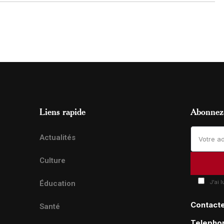
Liens rapide
Abonnez-
Actualités
Culture
J'ai 
Éducation
Contact
Santé
Telepho