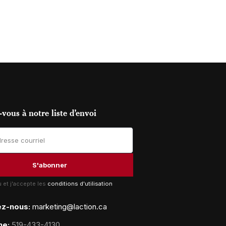
vous à notre liste d’envoi
lu et j'accepte les
conditions d'utilisation
ez-nous:
marketing@laction.ca
ne:
519-433-4130