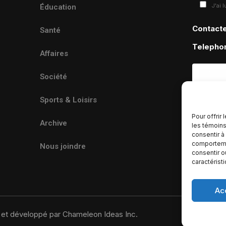
J'ai 
Éducation
Contact
Santé
Telepho
Affaires
Société
Sports & Loisirs
Pour offrir
Archive
les témoins
consentir à
comportemen
Nous joindre
consentir o
caractérist
Ac
u et développé par Chameleon Ideas Inc.