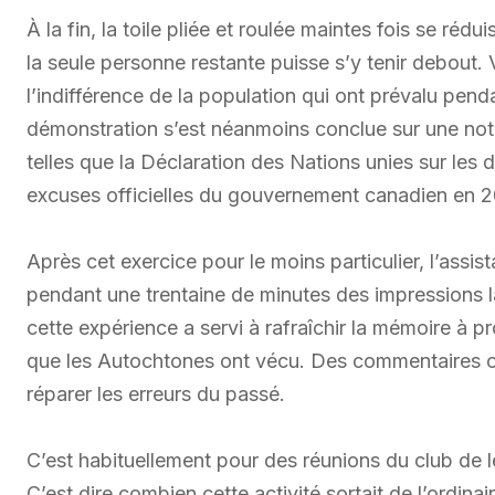
À la fin, la toile pliée et roulée maintes fois se réd
la seule personne restante puisse s’y tenir debout. Vo
l’indifférence de la population qui ont prévalu pen
démonstration s’est néanmoins conclue sur une note 
telles que la Déclaration des Nations unies sur les
excuses officielles du gouvernement canadien en 
Après cet exercice pour le moins particulier, l’assi
pendant une trentaine de minutes des impressions lai
cette expérience a servi à rafraîchir la mémoire à p
que les Autochtones ont vécu. Des commentaires on
réparer les erreurs du passé.
C’est habituellement pour des réunions du club d
C’est dire combien cette activité sortait de l’ordina