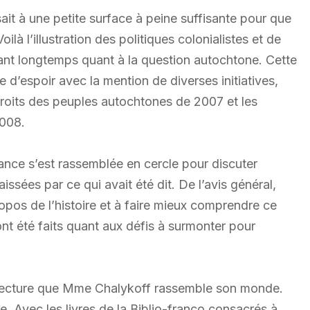
uisait à une petite surface à peine suffisante pour que
ilà l’illustration des politiques colonialistes et de
dant longtemps quant à la question autochtone. Cette
d’espoir avec la mention de diverses initiatives,
 droits des peuples autochtones de 2007 et les
2008.
stance s’est rassemblée en cercle pour discuter
ssées par ce qui avait été dit. De l’avis général,
ropos de l’histoire et à faire mieux comprendre ce
t été faits quant aux défis à surmonter pour
e lecture que Mme Chalykoff rassemble son monde.
ire. Avec les livres de la Biblio-franco consacrés à