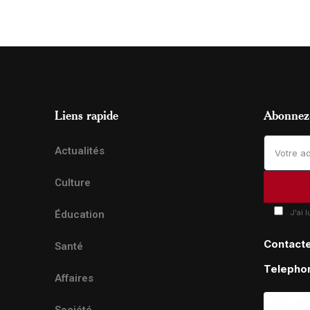
Liens rapide
Abonnez-
Actualités
Culture
J'ai 
Éducation
Contact
Santé
Telepho
Affaires
Société