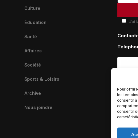
Culture
J'ai 
Éducation
Contact
Santé
Telepho
Affaires
Société
Sports & Loisirs
Pour offrir
Archive
les témoins
consentir à
comportemen
Nous joindre
consentir o
caractérist
Ac