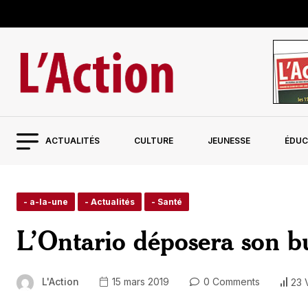
ACTUALITÉS
CULTURE
JEUNESSE
ÉDUC
- a-la-une
- Actualités
- Santé
L’Ontario déposera son bu
L'Action
15 mars 2019
0 Comments
23 