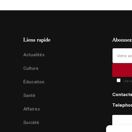
Liens rapide
Abonnez-
Actualités
Culture
J'ai 
Éducation
Contact
Santé
Telepho
Affaires
Société