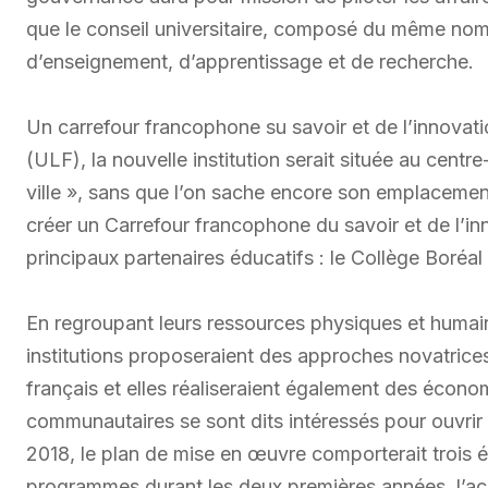
que le conseil universitaire, composé du même nomb
d’enseignement, d’apprentissage et de recherche.
Un carrefour francophone su savoir et de l’innovat
(ULF), la nouvelle institution serait située au centre
ville », sans que l’on sache encore son emplaceme
créer un Carrefour francophone du savoir et de l’inn
principaux partenaires éducatifs : le Collège Boréa
En regroupant leurs ressources physiques et humai
institutions proposeraient des approches novatrice
français et elles réaliseraient également des écono
communautaires se sont dits intéressés pour ouvri
2018, le plan de mise en œuvre comporterait trois é
programmes durant les deux premières années, l’acc