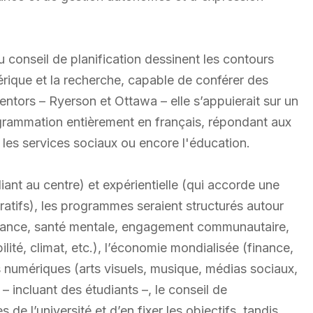
 conseil de planification dessinent les contours
érique et la recherche, capable de conférer des
entors – Ryerson et Ottawa – elle s’appuierait sur un
ogrammation entièrement en français, répondant aux
, les services sociaux ou encore l'éducation.
iant au centre) et expérientielle (qui accorde une
tifs), les programmes seraient structurés autour
enfance, santé mentale, engagement communautaire,
lité, climat, etc.), l’économie mondialisée (finance,
s numériques (arts visuels, musique, médias sociaux,
– incluant des étudiants –, le conseil de
de l’université et d’en fixer les objectifs, tandis