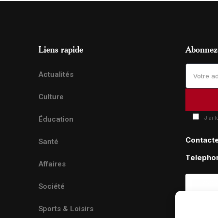
Liens rapide
Abonnez-
Actualités
Culture
J'ai 
Éducation
Contact
Santé
Telepho
Affaires
Société
Sports & Loisirs