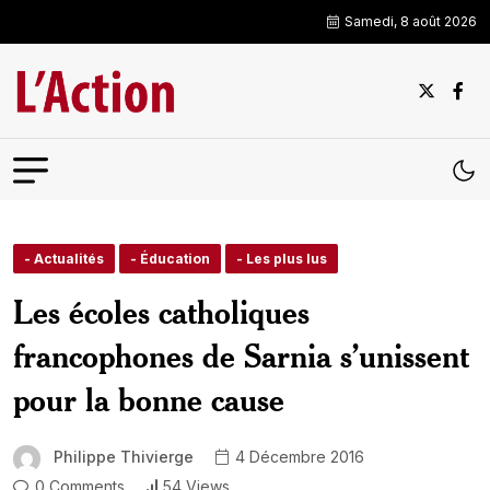
Samedi, 8 août 2026
- Actualités
- Éducation
- Les plus lus
Les écoles catholiques
francophones de Sarnia s’unissent
pour la bonne cause
Philippe Thivierge
4 Décembre 2016
0 Comments
54 Views