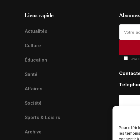
Liens rapide
Abonnez-
Actualités
Culture
J'ai 
Éducation
Contact
Santé
Telepho
Affaires
Société
Sports & Loisirs
Pour offrir
Archive
les témoins
consentir à