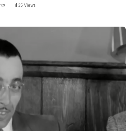
ts
35 Views